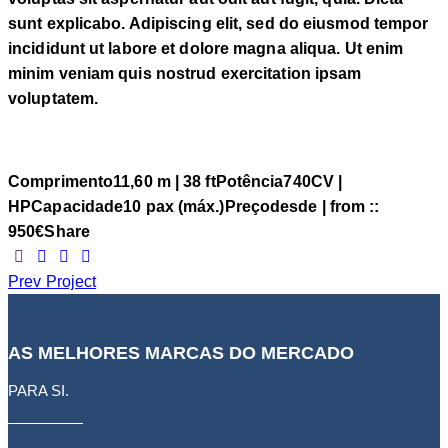
sunt explicabo. Adipiscing elit, sed do eiusmod tempor
incididunt ut labore et dolore magna aliqua. Ut enim
minim veniam quis nostrud exercitation ipsam
voluptatem.
Comprimento
11,60 m | 38 ft
Potência
740CV |
HP
Capacidade
10 pax (máx.)
Preço
desde | from ::
950€
Share
Prev Project
AS MELHORES MARCAS DO MERCADO
PARA SI.