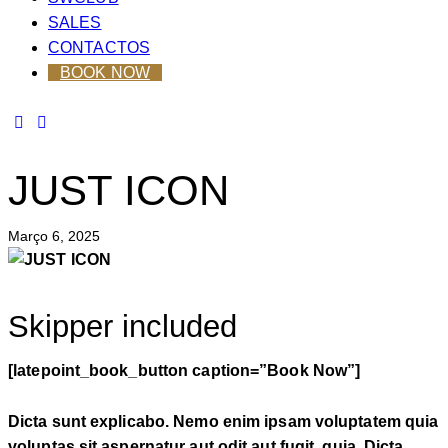
SALES
CONTACTOS
BOOK NOW
JUST ICON
Março 6, 2025
Skipper included
[latepoint_book_button caption=”Book Now”]
Dicta sunt explicabo. Nemo enim ipsam voluptatem quia
voluptas sit aspernatur aut odit aut fugit, quia. Dicta