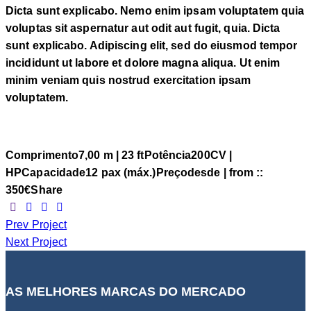
Dicta sunt explicabo. Nemo enim ipsam voluptatem quia
voluptas sit aspernatur aut odit aut fugit, quia. Dicta
sunt explicabo. Adipiscing elit, sed do eiusmod tempor
incididunt ut labore et dolore magna aliqua. Ut enim
minim veniam quis nostrud exercitation ipsam
voluptatem.
Comprimento
7,00 m | 23 ft
Potência
200CV |
HP
Capacidade
12 pax (máx.)
Preço
desde | from ::
350€
Share
Prev Project
Next Project
AS MELHORES MARCAS DO MERCADO